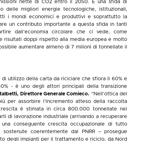
emissioni nette di CO2 entro il 2050. È una sfida di
 delle migliori energie tecnologiche, istituzionali,
 tutti i mondi economici e produttivi e soprattutto la
dare un contributo importante a questa sfida in tanti
artire dall’economia circolare che ci vede, come
 risultati doppi rispetto alla media europea e molto
 possibile aumentare almeno di 7 milioni di tonnellate il
 di utilizzo della carta da riciclare che sfiora il 60% e
80% - è uno degli attori principali della transizione
albetti, Direttore Generale Comieco.
“Nell’ottica del
ù per assorbire l’incremento atteso della raccolta
 crescita è stimata in circa 800.000 tonnellate nei
carti di lavorazione industriale (arrivando a recuperare
on una conseguente crescita occupazionale di tutto
ere sostenute coerentemente dal PNRR – prosegue
o degli impianti per il trattamento e riciclo, da Nord