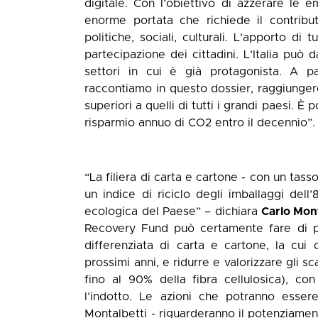
digitale. Con l’obiettivo di azzerare le 
enorme portata che richiede il contributo
politiche, sociali, culturali. L’apporto di
partecipazione dei cittadini. L’Italia può 
settori in cui è già protagonista. A p
raccontiamo in questo dossier, raggiungere
superiori a quelli di tutti i grandi paesi. È
risparmio annuo di CO2 entro il decennio”.
“La filiera di carta e cartone - con un tasso
un indice di riciclo degli imballaggi dell’
ecologica del Paese” – dichiara
Carlo Mont
Recovery Fund può certamente fare di pi
differenziata di carta e cartone, la cui
prossimi anni, e ridurre e valorizzare gli s
fino al 90% della fibra cellulosica), c
l’indotto. Le azioni che potranno ess
Montalbetti - riguarderanno il potenziament