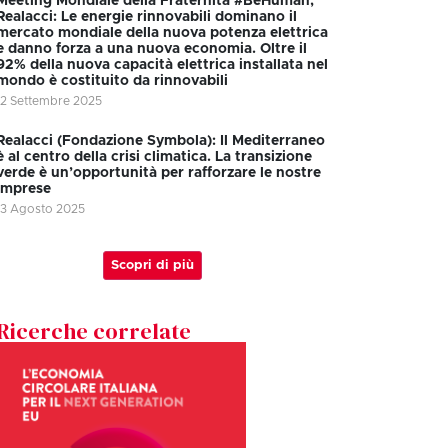
Meeting Mondiale della Fraternità #BeHuman,
Realacci: Le energie rinnovabili dominano il
mercato mondiale della nuova potenza elettrica
e danno forza a una nuova economia. Oltre il
92% della nuova capacità elettrica installata nel
mondo è costituito da rinnovabili
12 Settembre 2025
Realacci (Fondazione Symbola): Il Mediterraneo
è al centro della crisi climatica. La transizione
verde è un’opportunità per rafforzare le nostre
imprese
13 Agosto 2025
Scopri di più
Ricerche correlate