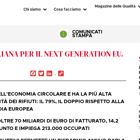
Magazine delle Qualità
Chi siamo
Cosa facciamo
COMUNICATI
STAMPA
IANA PER IL NEXT GENERATION EU.
Facebook
Twitter
LinkedIn
Copy
Link
ELL’ECONOMIA CIRCOLARE E HA LA PIÙ ALTA
À DEI RIFIUTI: IL 79%, IL DOPPIO RISPETTO ALLA
DIA EUROPEA
OLTRE 70 MILIARDI DI EURO DI FATTURATO, 14,2
IUNTO E IMPIEGA 213.000 OCCUPATI