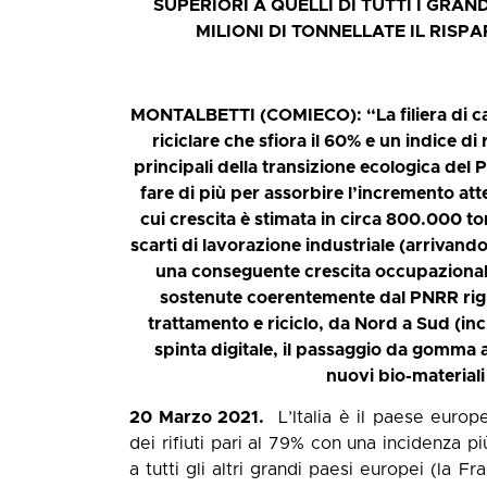
SUPERIORI A QUELLI DI TUTTI I GRAN
MILIONI DI TONNELLATE IL RISP
MONTALBETTI (COMIECO): “La filiera di cart
riciclare che sfiora il 60% e un indice di 
principali della transizione ecologica del
fare di più per assorbire l’incremento atte
cui crescita è stimata in circa 800.000 ton
scarti di lavorazione industriale (arrivando
una conseguente crescita occupazionale 
sostenute coerentemente dal PNRR rigu
trattamento e riciclo, da Nord a Sud (inc
spinta digitale, il passaggio da gomma a 
nuovi bio-materiali 
20 Marzo 2021.
L’Italia è il paese europeo
dei rifiuti pari al 79% con una incidenza 
a tutti gli altri grandi paesi europei (la 