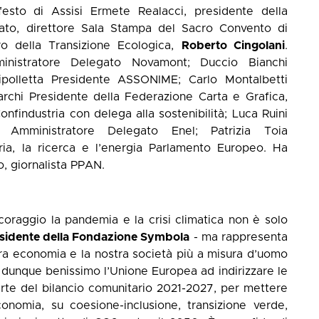
esto di Assisi Ermete Realacci, presidente della
to, direttore Sala Stampa del Sacro Convento di
ro della Transizione Ecologica,
Roberto Cingolani
.
ministratore Delegato Novamont; Duccio Bianchi
ipolletta Presidente ASSONIME; Carlo Montalbetti
rchi Presidente della Federazione Carta e Grafica,
nfindustria con delega alla sostenibilità; Luca Ruini
 Amministratore Delegato Enel; Patrizia Toia
ria, la ricerca e l’energia Parlamento Europeo. Ha
to, giornalista PPAN.
 coraggio la pandemia e la crisi climatica non è solo
esidente della Fondazione Symbola
- ma rappresenta
ra economia e la nostra società più a misura d’uomo
o dunque benissimo l’Unione Europea ad indirizzare le
rte del bilancio comunitario 2021-2027, per mettere
conomia, su coesione-inclusione, transizione verde,