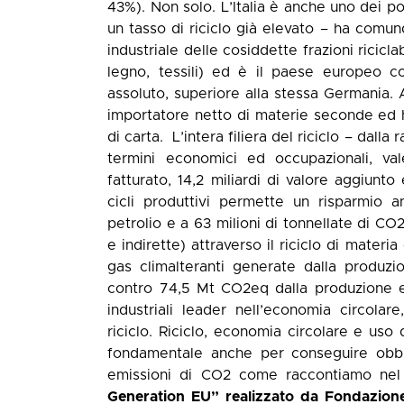
43%). Non solo. L’Italia è anche uno dei p
un tasso di riciclo già elevato – ha comunq
industriale delle cosiddette frazioni riciclab
legno, tessili) ed è il paese europeo c
assoluto, superiore alla stessa Germania. A 
importatore netto di materie seconde ed h
di carta. L’intera filiera del riciclo – dalla 
termini economici ed occupazionali, va
fatturato, 14,2 miliardi di valore aggiunto
cicli produttivi permette un risparmio a
petrolio e a 63 milioni di tonnellate di CO
e indirette) attraverso il riciclo di materia
gas climalteranti generate dalla produzio
contro 74,5 Mt CO2eq dalla produzione ele
industriali leader nell’economia circolare
riciclo. Riciclo, economia circolare e uso
fondamentale anche per conseguire obbie
emissioni di CO2 come raccontiamo nel
Generation EU” realizzato da Fondazio