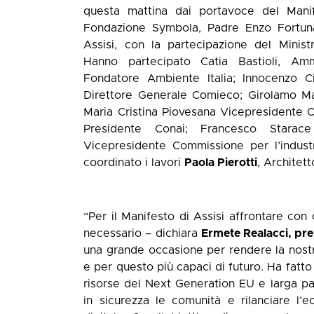
questa mattina dai portavoce del Manif
Fondazione Symbola, Padre Enzo Fortuna
Assisi, con la partecipazione del Minist
Hanno partecipato Catia Bastioli, Am
Fondatore Ambiente Italia; Innocenzo C
Direttore Generale Comieco; Girolamo Ma
Maria Cristina Piovesana Vicepresidente Co
Presidente Conai; Francesco Starace
Vicepresidente Commissione per l’indust
coordinato i lavori
Paola Pierotti
, Architet
“Per il Manifesto di Assisi affrontare con
necessario – dichiara
Ermete Realacci, pr
una grande occasione per rendere la nost
e per questo più capaci di futuro. Ha fatt
risorse del Next Generation EU e larga pa
in sicurezza le comunità e rilanciare l’e