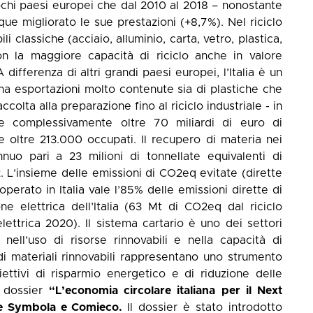
ochi paesi europei che dal 2010 al 2018 – nonostante
ue migliorato le sue prestazioni (+8,7%). Nel riciclo
ili classiche (acciaio, alluminio, carta, vetro, plastica,
on la maggiore capacità di riciclo anche in valore
differenza di altri grandi paesi europei, l’Italia è un
a esportazioni molto contenute sia di plastiche che
raccolta alla preparazione fino al riciclo industriale - in
le complessivamente oltre 70 miliardi di euro di
 e oltre 213.000 occupati. Il recupero di materia nei
nnuo pari a 23 milioni di tonnellate equivalenti di
2. L’insieme delle emissioni di CO2eq evitate (dirette
 operato in Italia vale l’85% delle emissioni dirette di
ne elettrica dell’Italia (63 Mt di CO2eq dal riciclo
ttrica 2020). Il sistema cartario è uno dei settori
, nell’uso di risorse rinnovabili e nella capacità di
 di materiali rinnovabili rappresentano uno strumento
ttivi di risparmio energetico e di riduzione delle
 dossier
“L’economia circolare italiana per il Next
ne Symbola e Comieco.
Il dossier è stato introdotto