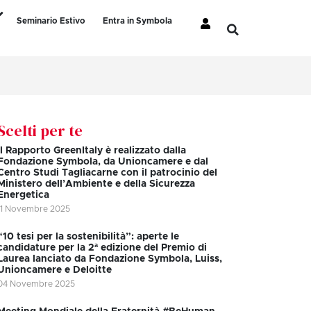
Seminario Estivo
Entra in Symbola
Scelti per te
Il Rapporto GreenItaly è realizzato dalla
Fondazione Symbola, da Unioncamere e dal
Centro Studi Tagliacarne con il patrocinio del
Ministero dell’Ambiente e della Sicurezza
Energetica
11 Novembre 2025
“10 tesi per la sostenibilità”: aperte le
candidature per la 2ª edizione del Premio di
Laurea lanciato da Fondazione Symbola, Luiss,
Unioncamere e Deloitte
04 Novembre 2025