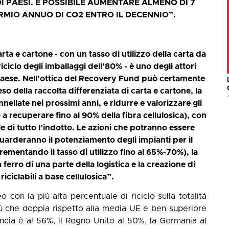
DI PAESI. È POSSIBILE AUMENTARE ALMENO DI 7
ARMIO ANNUO DI CO2 ENTRO IL DECENNIO”.
a e cartone - con un tasso di utilizzo della carta da
riciclo degli imballaggi dell’80% - è uno degli attori
 Paese. Nell’ottica del Recovery Fund può certamente
so della raccolta differenziata di carta e cartone, la
nellate nei prossimi anni, e ridurre e valorizzare gli
 a recuperare fino al 90% della fibra cellulosica), con
di tutto l’indotto. Le azioni che potranno essere
arderanno il potenziamento degli impianti per il
rementando il tasso di utilizzo fino al 65%-70%), la
ferro di una parte della logistica e la creazione di
riciclabili a base cellulosica”.
 con la più alta percentuale di riciclo sulla totalità
più che doppia rispetto alla media UE e ben superiore
Francia è al 56%, il Regno Unito al 50%, la Germania al