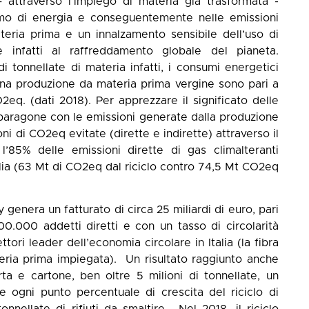
 attraverso l’impiego di materia già trasformata -
umo di energia e conseguentemente nelle emissioni
ateria prima e un innalzamento sensibile dell’uso di
infatti al raffreddamento globale del pianeta.
di tonnellate di materia infatti, i consumi energetici
 una produzione da materia prima vergine sono pari a
2eq. (dati 2018). Per apprezzare il significato delle
un paragone con le emissioni generate dalla produzione
oni di CO2eq evitate (dirette e indirette) attraverso il
 l’85% delle emissioni dirette di gas climalteranti
alia (63 Mt di CO2eq dal riciclo contro 74,5 Mt CO2eq
ly genera un fatturato di circa 25 miliardi di euro, pari
00.000 addetti diretti e con un tasso di circolarità
ori leader dell’economia circolare in Italia (la fibra
eria prima impiegata). Un risultato raggiunto anche
arta e cartone, ben oltre 5 milioni di tonnellate, un
e ogni punto percentuale di crescita del riciclo di