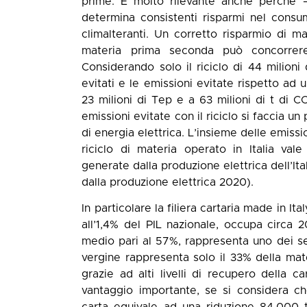
prime. È molto rilevante anche perché –
determina consistenti risparmi nel cons
climalteranti. Un corretto risparmio di m
materia prima seconda può concorrere 
Considerando solo il riciclo di 44 milioni 
evitati e le emissioni evitate rispetto ad
23 milioni di Tep e a 63 milioni di t di CO
emissioni evitate con il riciclo si faccia 
di energia elettrica. L’insieme delle emissi
riciclo di materia operato in Italia vale
generate dalla produzione elettrica dell’It
dalla produzione elettrica 2020).
In particolare la filiera cartaria made in Ita
all’1,4% del PIL nazionale, occupa circa 2
medio pari al 57%, rappresenta uno dei sett
vergine rappresenta solo il 33% della mat
grazie ad alti livelli di recupero della c
vantaggio importante, se si considera ch