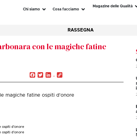
Magazine delle Qualità
Chi siamo
Cosa facciamo
RASSEGNA
arbonara con le magiche fatine
Facebook
Twitter
LinkedIn
Copy
Link
le magiche fatine ospiti d'onore
 ospiti d'onore
 ospiti d'onore