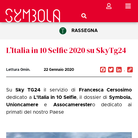
RASSEGNA
L’Italia in 10 Selfie 2020 su SkyTg24
Facebook
Twitter
Linked
C
Lettura
0
min.
22 Gennaio 2020
Li
Su
Sky TG24
il servizio di
Francesca Cersosimo
dedicato a
L'Italia in 10 Selfie
, il dossier di
Symbola,
Unioncamere
e
Assocamerester
o dedicato ai
primati del nostro Paese
Video