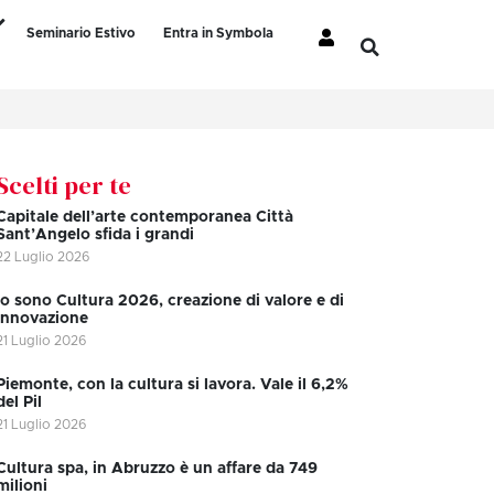
Seminario Estivo
Entra in Symbola
Scelti per te
Capitale dell’arte contemporanea Città
Sant’Angelo sfida i grandi
22 Luglio 2026
Io sono Cultura 2026, creazione di valore e di
innovazione
21 Luglio 2026
Piemonte, con la cultura si lavora. Vale il 6,2%
del Pil
21 Luglio 2026
Cultura spa, in Abruzzo è un affare da 749
milioni