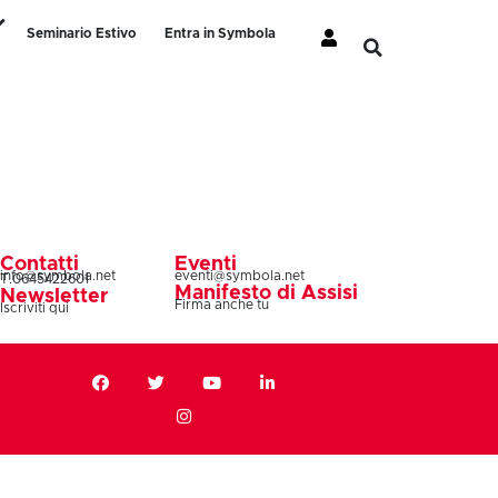
Seminario Estivo
Entra in Symbola
Contatti
Eventi
info@symbola.net
eventi@symbola.net
T.0645422601
Manifesto di Assisi
Newsletter
Firma anche tu
Iscriviti qui