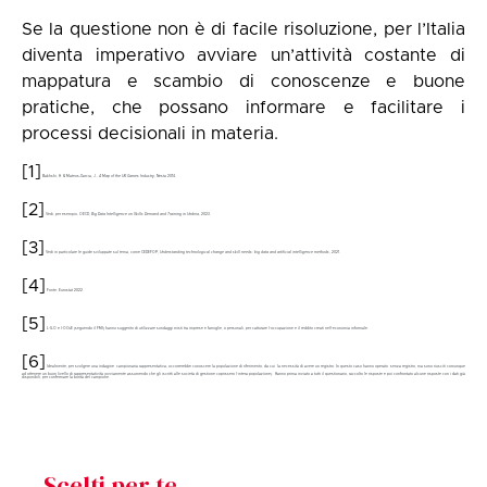
Se la questione non è di facile risoluzione, per l’Italia
diventa imperativo avviare un’attività costante di
mappatura e scambio di conoscenze e buone
pratiche, che possano informare e facilitare i
processi decisionali in materia.
[1]
Bakhshi, H. & Mateos-Garcia, J.,
A Map of the UK Games Industry
, Nesta 2014.
[2]
Vedi, per esempio, OECD,
Big Data Intelligence on Skills Demand and Training in Umbria
, 2023.
[3]
Vedi in particolare le guide sviluppate sul tema, come CEDEFOP,
Understanding technological change and skill needs: big data and artificial intelligence methods
, 2021.
[4]
Fonte: Eurostat 2022.
[5]
L'ILO e l'OCSE (seguendo il FMI) hanno suggerito di utilizzare sondaggi misti tra imprese e famiglie, o personali, per catturare l'occupazione e il reddito creati nell'economia informale.
[6]
Idealmente, per svolgere una indagine campionaria rappresentativa, occorrerebbe conoscere la popolazione di riferimento, da cui la necessità di avere un registro. In questo caso hanno operato senza registro, ma sono riusciti comunque
ad ottenere un buon livello di rappresentatività (ovviamente assumendo che gli iscritti alle società di gestione coprissero l’intera popolazione). Hanno prima inviato a tutti il questionario, raccolto le risposte e poi confrontato alcune risposte con i dati già
disponibili, per confermare la bontà del campione.
Scelti per te