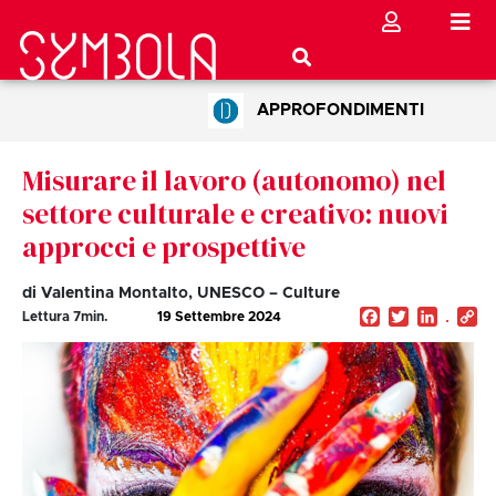
APPROFONDIMENTI
Misurare il lavoro (autonomo) nel
settore culturale e creativo: nuovi
approcci e prospettive
di Valentina Montalto, UNESCO – Culture
Facebook
Twitter
Linked
C
Lettura
7
min.
19 Settembre 2024
Li