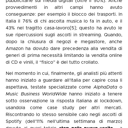
pubblicitarie sui media digitali (oltre il 50%). Anche
provvedimenti in altri campi hanno avuto
conseguenze: per esempio il blocco dei trasporti. In
Italia il 76% di chi ascolta musica lo fa in auto, e il
43% nel tragitto casa-lavoro
[5]
; questo ha avuto le
sue ripercussioni sugli ascolti in streaming. Quando,
dopo la chiusura di negozi e megastore, anche
Amazon ha dovuto dare precedenza alla vendita di
generi di prima necessità limitando la vendita online
di CD e vinili, il “fisico” è del tutto crollato.
Nel momento in cui, finalmente, gli analisti più attenti
hanno iniziato a guardare all’Italia per capire cosa li
aspettava, testate specializzate come
AlphaData
o
Music Business WorldWide
hanno iniziato a tenere
sotto osservazione la risposta italiana al lockdown,
usandola come case study per altri mercati.
Riscontrando lo stesso sensibile calo negli ascolti di
Spotify (dell’11% nell’ultima settimana di marzo)