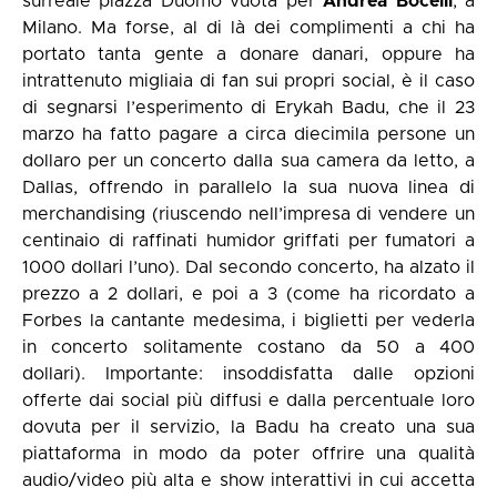
surreale piazza Duomo vuota per
Andrea
Bocelli
, a
Milano. Ma forse, al di là dei complimenti a chi ha
portato tanta gente a donare danari, oppure ha
intrattenuto migliaia di fan sui propri social, è il caso
di segnarsi l’esperimento di Erykah Badu, che il 23
marzo ha fatto pagare a circa diecimila persone un
dollaro per un concerto dalla sua camera da letto, a
Dallas, offrendo in parallelo la sua nuova linea di
merchandising (riuscendo nell’impresa di vendere un
centinaio di raffinati humidor griffati per fumatori a
1000 dollari l’uno). Dal secondo concerto, ha alzato il
prezzo a 2 dollari, e poi a 3 (come ha ricordato a
Forbes la cantante medesima, i biglietti per vederla
in concerto solitamente costano da 50 a 400
dollari). Importante: insoddisfatta dalle opzioni
offerte dai social più diffusi e dalla percentuale loro
dovuta per il servizio, la Badu ha creato una sua
piattaforma in modo da poter offrire una qualità
audio/video più alta e show interattivi in cui accetta