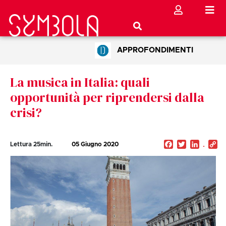
APPROFONDIMENTI
La musica in Italia: quali
opportunità per riprendersi dalla
crisi?
Facebook
Twitter
Linked
C
Lettura
25
min.
05 Giugno 2020
Li