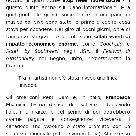
dovuto al quasi totale
stop nelle nuove uscite
- a
questo punto anche sul piano internazionale. E a
quel punto, le grandi società che si occupano di
musica dal vivo sono state le prime a capire cosa
stava per accadere. Nel giro di pochi giorni, oltre ai
tour di artisti grandi e piccoli, sono
saltati
eventi di
impatto economico enorme
, come
Coachella
e
South
by
Southwest
negli USA, il
Festival
di
Glastonbury
nel Regno Unito,
Tomorrowland
in
Francia.
Tra gli artisti non c’è stata invece una linea
univoca.
Gli americani Pearl Jam e, in Italia,
Francesca
Michielin
hanno deciso di rischiare pubblicando
l’album a marzo, e col senno di poi potrebbero
averne pagate le conseguenze; viceversa il
canadese The Weeknd è stato premiato con un
successo mondiale (n.1 persino in Italia). Allo stesso