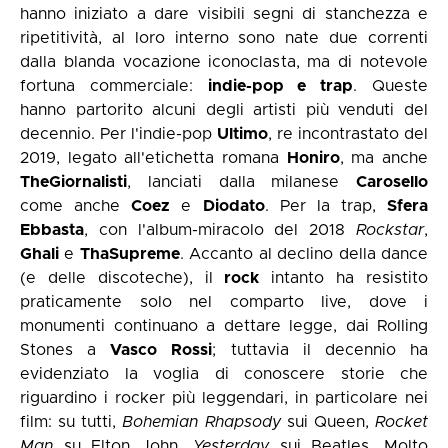
hanno iniziato a dare visibili segni di stanchezza e
ripetitività, al loro interno sono nate due correnti
dalla blanda vocazione iconoclasta, ma di notevole
fortuna commerciale:
indie-pop e trap
. Queste
hanno partorito alcuni degli artisti più venduti del
decennio. Per l'indie-pop
Ultimo
, re incontrastato del
2019, legato all'etichetta romana
Honiro
, ma anche
TheGiornalisti
, lanciati dalla milanese
Carosello
come anche
Coez
e
Diodato
. Per la trap,
Sfera
Ebbasta
, con l'album-miracolo del 2018
Rockstar
,
Ghali
e
ThaSupreme
. Accanto al declino della dance
(e delle discoteche), il
rock
intanto ha resistito
praticamente solo nel comparto live, dove i
monumenti continuano a dettare legge, dai Rolling
Stones a
Vasco
Rossi
; tuttavia il decennio ha
evidenziato la voglia di conoscere storie che
riguardino i rocker più leggendari, in particolare nei
film: su tutti,
Bohemian Rhapsody
sui Queen,
Rocket
Man
su Elton John,
Yesterday
sui Beatles. Molto