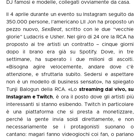
DJ famosi e modelle, collegati ovviamente da casa.
Il 4 aprile durante un evento su Instagram seguito da
350.000 persone, l’americano LIl Jon ha proposto un
pezzo nuovo,
SexBeat
, scritto con le due “vecchie
glorie” Ludacris e Usher. Nel giro di 24 ore la RCA ha
proposto ai tre artisti un contratto – cinque giorni
dopo il brano era già su Spotify. Dove, in tre
settimane, ha superato i due milioni di ascolti.
«Bisogna agire velocemente, andare dove c’è
attenzione, e sfruttarla subito. Sedersi e aspettare
non è un modello di business sensato», ha spiegato
Tunji Balogun della RCA. «Lo
streaming dal vivo, su
Instagram e Twitch
, è ora il posto dove gli artisti più
interessanti si stanno esibendo. Twitch in particolare
è una piattaforma che si presta a monetizzare,
perché la gente invia soldi direttamente, e non
necessariamente se i protagonisti suonano o
cantano: magari fanno videogiochi coi fan, o parlano