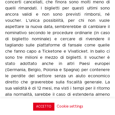
concerti cancellati, che finora sono molti meno di
quelli rimandati. I biglietti per questi ultimi sono
ancora validi e non sono previsti rimborsi, né
voucher. L’unica possibilità, per chi non vuole
aspettare la nuova data, sembrerebbe di cambiare il
nominativo secondo le procedure ordinarie (in caso
di biglietto nominale) e cercare di rivendere il
tagliando sulle piattaforme di fansale come quelle
che fanno capo a Ticketone e Vivaticket. In ballo ci
sono tre milioni e mezzo di biglietti. Il voucher è
stato adottato anche in altri Paesi europei
(Germania, Belgio, Polonia e Spagna) per contenere
le perdite del settore senza un aiuto economico
diretto che graverebbe sulla fiscalità generale. La
sua validità è di 12 mesi, ma visti i tempi per il ritorno
alla normalità, sarebbe il caso di estenderla almeno
a 18. Negli USA, Live Nation permette di farsi
Cookie settings
restituire la somma spesa in denaro o in alternativa
ACCETTO
accettare un voucher per un valore pari al 150% del