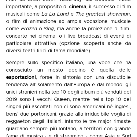
importante, a proposito di
cinema
, il successo di film
musicali come
La La Land
e
The greatest showman
,
o film di animazione ad ampia vocazione musicale
come
Frozen
o
Sing
, ma anche la proiezione di film-
concerto nei cinema, o i live broadcast di eventi di
particolare attrattiva (opzione scoperta anche da
diversi teatri lirici di fama mondiale).
Sempre sullo specifico italiano, una voce che ha
conosciuto un mesto declino è quella delle
esportazioni
, forse in sintonia con una discutibile
tendenza all’isolamento dall'Europa e dal mondo: gli
unici stranieri nella top 10 degli album più venduti del
2019 sono i vecchi Queen, mentre nella top 10 dei
singoli più ascoltati non ci sono americani né inglesi,
bensì due portoricani, grazie alla irriducibile voglia di
reggaeton degli italiani. Intanto le tre major rimaste
guardano sempre più lontano, a territori con grande
fame di musica - e di streaming - come Asia e Sud