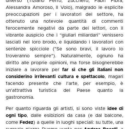
diverso (Tiziano Ferro, Zucchero, Fabri Fibra,
Alessandra Amoroso, Il Volo), malgrado le esplicite
preoccupazioni per i lavoratori del settore, ha
ottenuto una notevole quantità di commenti
ferocemente negativi da parte dei lettori, con il
vibrante auspicio che i “giullari miliardari” venissero
lasciati nel loro brodo, e liquidando i lavoratori con
sentenze spicciole ("Se sono bravi, il lavoro lo
troveranno sempre"). Naturalmente, ognuno ha
diritto alle proprie opinioni, ma forse bisognerebbe
iniziare a lavorare per
far sì che gli italiani non
considerino irrilevanti cultura e spettacolo
, magari
facendo presente che l'arte, per esempio, è
un'attrattiva turistica del Paese quanto la
gastronomia.
Per quanto riguarda gli artisti, si sono viste
idee di
ogni tipo
, dalle esibizioni da casa (e dal balcone,
come
Fedez
) a quelle in luoghi speciali: su tutte, una