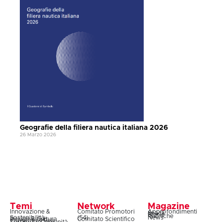
Geografie della filiera nautica italiana 2026
26 Marzo 2026
Temi
Network
Magazine
Innovazione &
Comitato Promotori
Approfondimenti
Snack
Storie
Rubriche
Sostenibilità
(54)
News
Design & Cultura
Comitato Scientifico
Coesione & Reti
Territori & Comunità