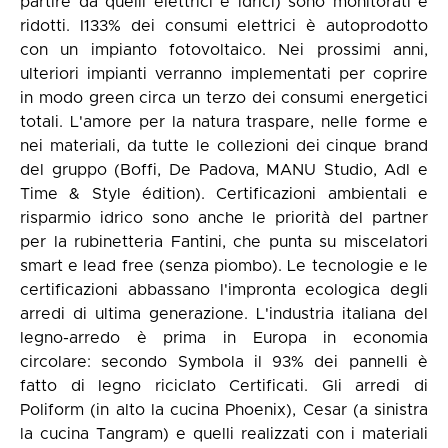
partire da quelli elettrici e idrici) sono monitorati e
ridotti. I133% dei consumi elettrici è autoprodotto
con un impianto fotovoltaico. Nei prossimi anni,
ulteriori impianti verranno implementati per coprire
in modo green circa un terzo dei consumi energetici
totali. L'amore per la natura traspare, nelle forme e
nei materiali, da tutte le collezioni dei cinque brand
del gruppo (Boffi, De Padova, MANU Studio, Adl e
Time & Style édition). Certificazioni ambientali e
risparmio idrico sono anche le priorità del partner
per la rubinetteria Fantini, che punta su miscelatori
smart e lead free (senza piombo). Le tecnologie e le
certificazioni abbassano l'impronta ecologica degli
arredi di ultima generazione. L'industria italiana del
legno-arredo è prima in Europa in economia
circolare: secondo Symbola il 93% dei pannelli è
fatto di legno riciclato Certificati. Gli arredi di
Poliform (in alto la cucina Phoenix), Cesar (a sinistra
la cucina Tangram) e quelli realizzati con i materiali