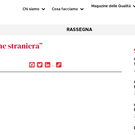
Magazine delle Qualità
Chi siamo
Cosa facciamo
RASSEGNA
one straniera”
Facebook
Twitter
LinkedIn
Copy
Link