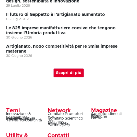
design, sostenibilità e innovazione
29 Luglio 2026
II futuro di Geppetto è l’artigianato aumentato
06 Luglio 2026
Le 825 imprese manifatturiere coesive che tengono
insieme l’Umbria produttiva
30 Giugno 2026
Artigianato, nodo competitività per le 3mila imprese
materane
30 Giugno 2026
Scopri di più
Temi
Network
Magazine
Innovazione &
Comitato Promotori
Approfondimenti
Snack
Storie
Rubriche
Sostenibilità
(54)
News
Design & Cultura
Comitato Scientifico
Coesione & Reti
Territori & Comunità
(73)
Soci (160)
Autori (106)
Partner (139)
Utility &
Contatti