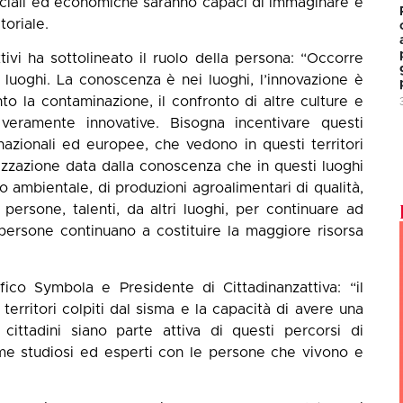
ze sociali ed economiche saranno capaci di immaginare e
toriale.
ttivi ha sottolineato il ruolo della persona: “Occorre
 luoghi. La conoscenza è nei luoghi, l’innovazione è
o la contaminazione, il confronto di altre culture e
 veramente innovative. Bisogna incentivare questi
nazionali ed europee, che vedono in questi territori
ializzazione data dalla conoscenza che in questi luoghi
rio ambientale, di produzioni agroalimentari di qualità,
 persone, talenti, da altri luoghi, per continuare ad
persone continuano a costituire la maggiore risorsa
fico Symbola e Presidente di Cittadinanzattiva: “il
territori colpiti dal sisma e la capacità di avere una
 cittadini siano parte attiva di questi percorsi di
eme studiosi ed esperti con le persone che vivono e