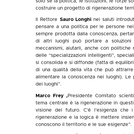
solo se la politica, le istituzioni, le for
costruire un progetto di rigenerazione terri
Il Rettore
Sauro Longhi
nei saluti introdu
pensare a una politica per le persone nei
sempre prodotta dalla conoscenza, pertant
di altri luoghi può portare a soluzioni
meccanismi, aiutarli, anche con politiche 
delle “specializzazioni intelligenti”, spec
si consolida e si diffonde (fatta di equilib
di una qualità della vita che può attrarre
alimentare la conoscenza nei luoghi). Le 
dei luoghi”.
Marco Frey ,
Presidente Comitato scienti
tema centrale è la rigenerazione in questi 
visione del futuro. C’è l’esigenza che i
rigenerazione e la logica è mettere insi
conoscono il territorio e le sue esigenze”.