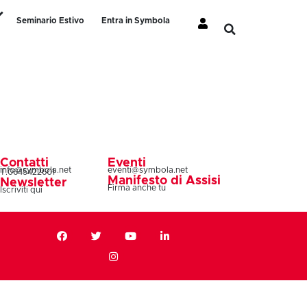
Seminario Estivo
Entra in Symbola
Contatti
Eventi
info@symbola.net
eventi@symbola.net
T.0645422601
Manifesto di Assisi
Newsletter
Firma anche tu
Iscriviti qui