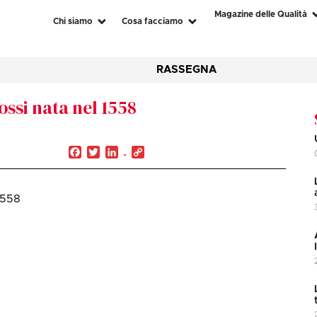
Magazine delle Qualità
Chi siamo
Cosa facciamo
RASSEGNA
ssi nata nel 1558
Facebook
Twitter
LinkedIn
Copy
Link
1558