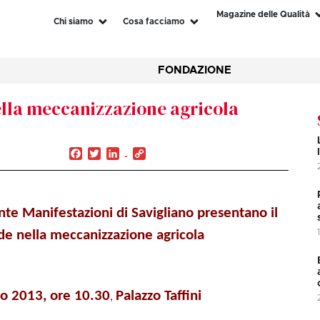
Magazine delle Qualità
Chi siamo
Cosa facciamo
FONDAZIONE
lla meccanizzazione agricola
Facebook
Twitter
LinkedIn
Copy
Link
nte Manifestazioni di Savigliano presentano il
e nella meccanizzazione agricola
zo 2013, ore 10.30
Palazzo Taffini
,