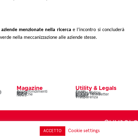
 aziende menzionate nella ricerca
e l’incontro si concluderà
verde nella meccanizzazione alle aziende stesse.
Magazine
Utility & Legals
)
Approfondimenti
Team
)
Snack
Cookie Policy
Storie
Privacy Policy
Rubriche
Privacy Newsletter
News
Statuto
Bilanci
Trasparenza
Lazio 20C, 00187 Roma – codice fiscale e partita IVA
Cookie settings
ACCETTO