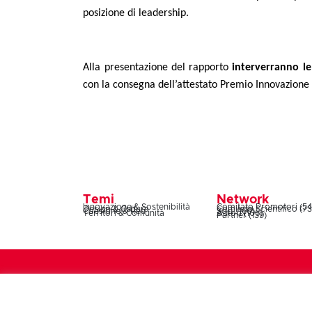
posizione di leadership.
Alla presentazione del rapporto
interverranno le
con la consegna dell’attestato Premio Innovazione 
Temi
Network
Innovazione & Sostenibilità
Comitato Promotori (54
Design & Cultura
Comitato Scientifico (73
Coesione & Reti
Soci (160)
Territori & Comunità
Autori (106)
Partner (139)
Symbola – Fondazione per le qualità italiane – Via 
n°08180541008