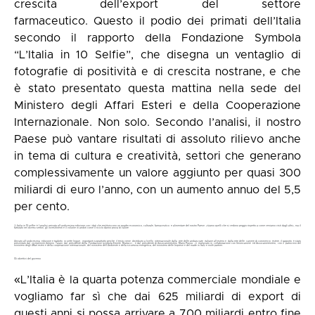
crescita dell’export del settore
farmaceutico. Questo il podio dei primati dell’Italia
secondo il rapporto della Fondazione Symbola
“L’Italia in 10 Selfie”, che disegna un ventaglio di
fotografie di positività e di crescita nostrane, e che
è stato presentato questa mattina nella sede del
Ministero degli Affari Esteri e della Cooperazione
Internazionale. Non solo. Secondo l’analisi, il nostro
Paese può vantare risultati di assoluto rilievo anche
in tema di cultura e creatività, settori che generano
complessivamente un valore aggiunto per quasi 300
miliardi di euro l’anno, con un aumento annuo del 5,5
per cento.
“L’Italia in 10 selfie” è l’analisi arrivata all’undicesima edizione con i dati che restituiscono un quadro economico, culturale, farmaceutico e alimentare del nostro Paese. «Siamo quelli che si vedono peggio rispetto a come veniamo visti dagli altri», ma il
fatturato nei diversi settori, gli investimenti e il volume in ambiti come il riciclo danno prova di valore
Arrivato all’undicesima edizione e tradotto in sette lingue, importanti soprattutto perché il testo viene distribuito a livello internazionale dalla rete delle ambasciate italiane all’estero e dalla rete delle camere di commercio estere, il rapporto è stato
presentato dal vicepremier Antonio Tajani, dal presidente della Fondazione Symbola Ermete Realacci , e dal presidente di Assocamerestero Mario Pozza - e realizzato in collaborazione con Unioncamere ed Assocamerestero, con il patrocinio del
ministero degli Affari esteri e della cooperazione internazionale, del ministero dell’Ambiente e della sicurezza energetica, del ministero delle Imprese e del made in Italy e molti partner.
Gli obiettivi del governo
«L’Italia è la quarta potenza commerciale mondiale e
vogliamo far sì che dai 625 miliardi di export di
questi anni si possa arrivare a 700 miliardi entro fine