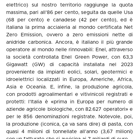
elettrico) sul nostro territorio raggiunge la quota
massima, pari all’86 per cento, seguita da quelle Usa
(68 per cento) e canadese (42 per cento), ed è
italiana la prima acciaieria al mondo certificata Net
Zero Emission, ovvero a zero emissioni nette di
anidride carbonica. Ancora, è italiano il più grande
operatore al mondo nelle rinnovabili: Enel, attraverso
la società controllata Enel Green Power, con 63,3
Gigawatt (GW) di capacità installata nel 2023
proveniente da impianti eolici, solari, geotermici e
idroelettrici localizzati in Europa, Americhe, Africa,
Asia e Oceania. E, infine, la produzione agricola,
con prodotti agroalimentari e vitivinicoli registrati e
protetti: l’Italia è «prima in Europa per numero di
aziende agricole biologiche, con 82.627 operatori» e
per le 856 denominazioni registrate. Notevole, poi,
la produzione (iconica, ça va sans dire) di pasta, con
quasi 4 milioni di tonnellate all’anno (3,67 milioni)
con un fatturato che si avvicina ai 7 miliardi di euro.