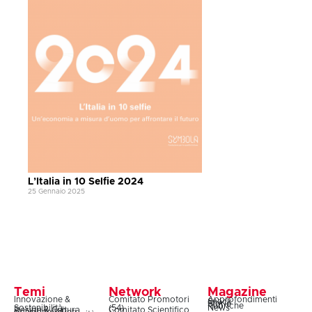
L’Italia in 10 Selfie 2024
25 Gennaio 2025
Temi
Network
Magazine
Innovazione &
Comitato Promotori
Approfondimenti
Snack
Storie
Rubriche
Sostenibilità
(54)
News
Design & Cultura
Comitato Scientifico
Coesione & Reti