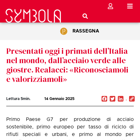
RASSEGNA
Presentati oggi i primati dell’Italia
nel mondo, dall’acciaio verde alle
giostre. Realacci: «Riconosciamoli
e valorizziamoli»
Facebook
Twitter
Linked
C
Lettura
5
min.
14 Gennaio 2025
Li
Primo Paese G7 per produzione di acciaio
sostenibile, primo europeo per tasso di riciclo di
rifiuti speciali e urbani, e primo al mondo per