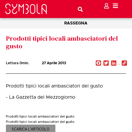
RASSEGNA
Prodotti tipici locali ambasciatori del
gusto
Facebook
Twitter
Linked
C
Lettura
0
min.
27 Aprile 2013
Li
Prodotti tipici locali ambasciatori del gusto
- La Gazzetta del Mezzogiorno
Prodotti tipici locali ambasciatori del gusto
Prodotti tipici locali ambasciatori del gusto
SCARICA L'ARTICOLO