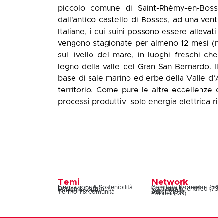
piccolo comune di Saint-Rhémy-en-Bosses
dall’antico castello di Bosses, ad una ven
Italiane, i cui suini possono essere allevat
vengono stagionate per almeno 12 mesi (m
sul livello del mare, in luoghi freschi ch
legno della valle del Gran San Bernardo. I
base di sale marino ed erbe della Valle d’A
territorio. Come pure le altre eccellenze
processi produttivi solo energia elettrica ri
Temi
Network
Innovazione & Sostenibilità
Comitato Promotori (54
Design & Cultura
Comitato Scientifico (73
Coesione & Reti
Soci (160)
Territori & Comunità
Autori (106)
Partner (139)