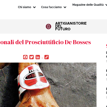
Magazine delle Qualità
Chi siamo
Cosa facciamo
ARTIGIANI
STORIE
DEL
FUTURO
onali del Prosciuttificio De Bosses
Facebook
Twitter
LinkedIn
Copy
Link