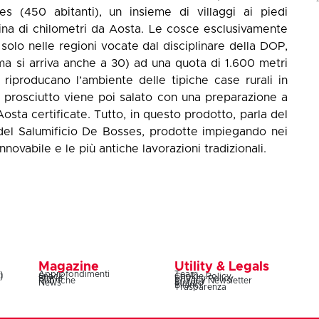
 (450 abitanti), un insieme di villaggi ai piedi
tina di chilometri da Aosta. Le cosce esclusivamente
i solo nelle regioni vocate dal disciplinare della DOP,
a si arriva anche a 30) ad una quota di 1.600 metri
e riproducano l’ambiente delle tipiche case rurali in
l prosciutto viene poi salato con una preparazione a
osta certificate. Tutto, in questo prodotto, parla del
 del Salumificio De Bosses, prodotte impiegando nei
nnovabile e le più antiche lavorazioni tradizionali.
Magazine
Utility & Legals
)
Approfondimenti
Team
)
Snack
Cookie Policy
Storie
Privacy Policy
Rubriche
Privacy Newsletter
News
Statuto
Bilanci
Trasparenza