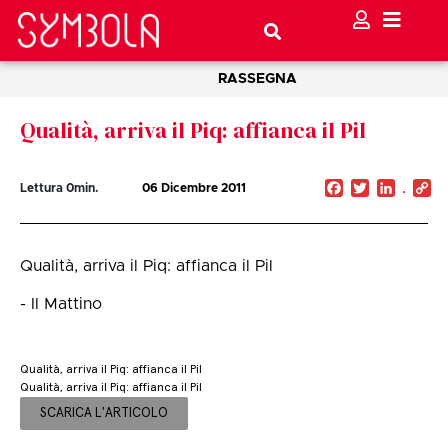
RASSEGNA
Qualità, arriva il Piq: affianca il Pil
Facebook
Twitter
Linked
C
Lettura
0
min.
06 Dicembre 2011
Li
Qualità, arriva il Piq: affianca il Pil
- Il Mattino
Qualità, arriva il Piq: affianca il Pil
Qualità, arriva il Piq: affianca il Pil
SCARICA L'ARTICOLO