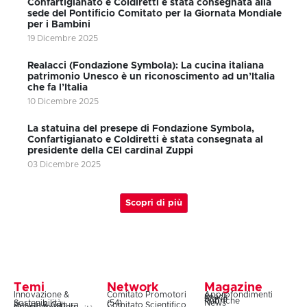
Confartigianato e Coldiretti è stata consegnata alla
sede del Pontificio Comitato per la Giornata Mondiale
per i Bambini
19 Dicembre 2025
Realacci (Fondazione Symbola): La cucina italiana
patrimonio Unesco è un riconoscimento ad un’Italia
che fa l’Italia
10 Dicembre 2025
La statuina del presepe di Fondazione Symbola,
Confartigianato e Coldiretti è stata consegnata al
presidente della CEI cardinal Zuppi
03 Dicembre 2025
Scopri di più
Temi
Network
Magazine
Innovazione &
Comitato Promotori
Approfondimenti
Snack
Storie
Rubriche
Sostenibilità
(54)
News
Design & Cultura
Comitato Scientifico