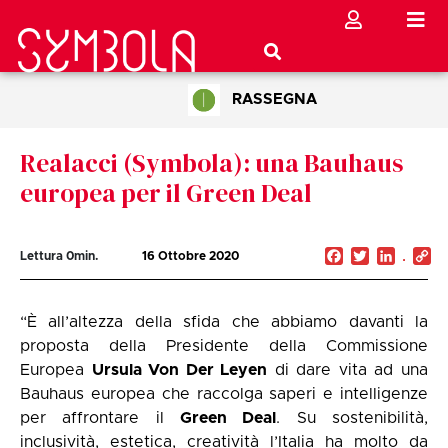
RASSEGNA
Realacci (Symbola): una Bauhaus
europea per il Green Deal
Facebook
Twitter
Linked
C
Lettura
0
min.
16 Ottobre 2020
Li
“È all’altezza della sfida che abbiamo davanti la
proposta della Presidente della Commissione
Europea
Ursula Von Der Leyen
di dare vita ad una
Bauhaus europea che raccolga saperi e intelligenze
per affrontare il
Green Deal
. Su sostenibilità,
inclusività, estetica, creatività l’Italia ha molto da