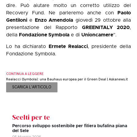
dire. Può aiutare molto un corretto utilizzo del
Recovery Fund. Ne parleremo anche con
Paolo
Gentiloni
e
Enzo Amendola
giovedì 29 ottobre alla
presentazione del Rapporto
GREENITALY 2020
,
della
Fondazione Symbola
e di
Unioncamere
”.
Lo ha dichiarato
Ermete Realacci
, presidente della
Fondazione Symbola.
CONTINUA A LEGGERE
Realacci (Symbola): una Bauhaus europea per il Green Deal | Askanews.it
SCARICA L'ARTICOLO
Scelti per te
Percorso sviluppo sostenibile per filiera bufalina piana
del Sele
05 Maggio 2026