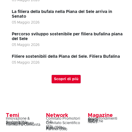
La filiera della bufala nella Piana del Sele arriva in
Senato
05 Maggio 2026
Percorso sviluppo sostenibile per filiera bufalina piana
del Sele
05 Maggio 2026
Filiere sostenibili della Piana del Sele. Filiera Bufalina
05 Maggio 2026
Scopri di più
Temi
Network
Magazine
Innovazione &
Comitato Promotori
Approfondimenti
Snack
Storie
Rubriche
Sostenibilità
(54)
News
Design & Cultura
Comitato Scientifico
Coesione & Reti
Territori & Comunità
(73)
Soci (160)
Autori (106)
Partner (139)