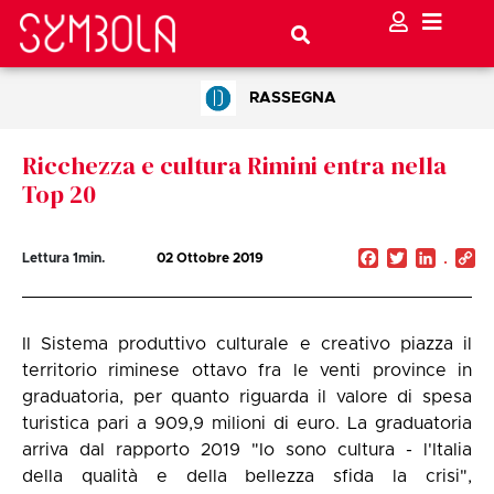
RASSEGNA
Ricchezza e cultura Rimini entra nella
Top 20
Facebook
Twitter
Linked
C
Lettura
1
min.
02 Ottobre 2019
Li
Il Sistema produttivo culturale e creativo piazza il
territorio riminese ottavo fra le venti province in
graduatoria, per quanto riguarda il valore di spesa
turistica pari a 909,9 milioni di euro. La graduatoria
arriva dal rapporto 2019 "Io sono cultura - l'Italia
della qualità e della bellezza sfida la crisi",