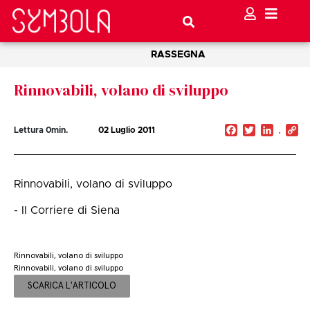
RASSEGNA
Rinnovabili, volano di sviluppo
Facebook
Twitter
Linked
C
Lettura
0
min.
02 Luglio 2011
Li
Rinnovabili, volano di sviluppo
- Il Corriere di Siena
Rinnovabili, volano di sviluppo
Rinnovabili, volano di sviluppo
SCARICA L'ARTICOLO