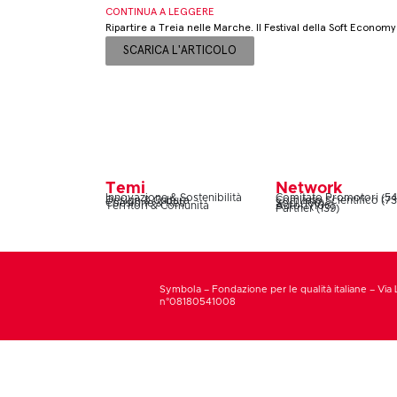
CONTINUA A LEGGERE
Ripartire a Treia nelle Marche. Il Festival della Soft Economy
SCARICA L'ARTICOLO
Temi
Network
Innovazione & Sostenibilità
Comitato Promotori (54
Design & Cultura
Comitato Scientifico (73
Coesione & Reti
Soci (160)
Territori & Comunità
Autori (106)
Partner (139)
Symbola – Fondazione per le qualità italiane – Via 
n°08180541008