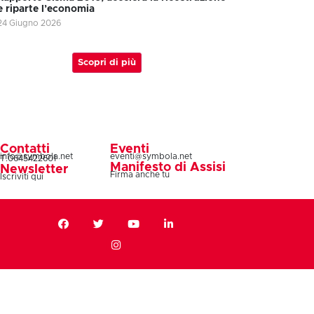
e riparte l’economia
24 Giugno 2026
Scopri di più
Contatti
Eventi
info@symbola.net
eventi@symbola.net
T.0645422601
Manifesto di Assisi
Newsletter
Firma anche tu
Iscriviti qui