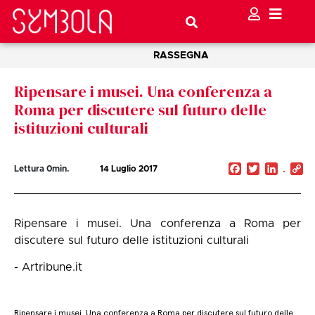
RASSEGNA
Ripensare i musei. Una conferenza a
Roma per discutere sul futuro delle
istituzioni culturali
Facebook
Twitter
Linked
C
Lettura
0
min.
14 Luglio 2017
Li
Ripensare i musei. Una conferenza a Roma per
discutere sul futuro delle istituzioni culturali
- Artribune.it
Ripensare i musei. Una conferenza a Roma per discutere sul futuro delle