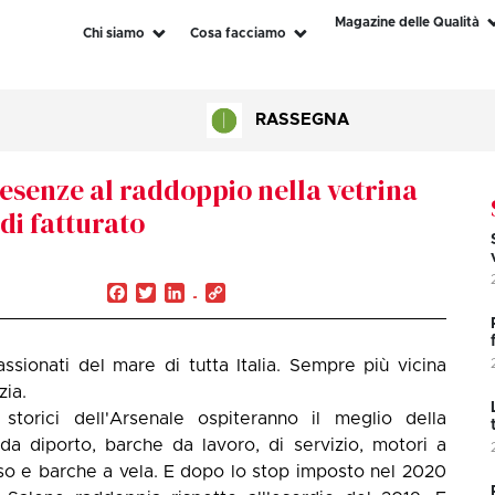
Magazine delle Qualità
Chi siamo
Cosa facciamo
RASSEGNA
resenze al raddoppio nella vetrina
 di fatturato
Facebook
Twitter
LinkedIn
Copy
Link
ssionati del mare di tutta Italia. Sempre più vicina
zia.
torici dell'Arsenale ospiteranno il meglio della
i da diporto, barche da lavoro, di servizio, motori a
so e barche a vela. E dopo lo stop imposto nel 2020