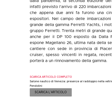
dalla pandemia, la seconda edizione del
infatti previsto l'arrivo di 220 imbarcazion
che appena due anni fa furono una cinq
espositori. Nel campo delle imbarcazioni 
grande della gamma Ferretti Yachts, i motor
gruppo Ferretti. Trenta metri di grande qua
anche per il DP 100 esposto da Dalla P
espone Magellano 26, ultima nata della ser
cantiere con sede in provincia di Piace
cruiser, spesso vincenti in regata, rece
porterà a un rinnovamento della gamma.
SCARICA ARTICOLO COMPLETO
Salone nautico di Venezia: presenze al raddoppio nella vetrina
Pendolini
SCARICA L'ARTICOLO