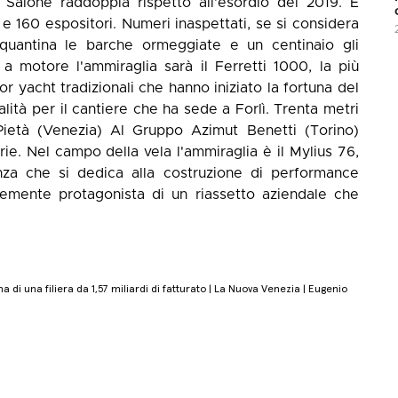
 Salone raddoppia rispetto all'esordio del 2019. E
i e 160 espositori. Numeri inaspettati, se si considera
uantina le barche ormeggiate e un centinaio gli
a motore l'ammiraglia sarà il Ferretti 1000, la più
 yacht tradizionali che hanno iniziato la fortuna del
lità per il cantiere che ha sede a Forlì. Trenta metri
ietà (Venezia) Al Gruppo Azimut Benetti (Torino)
ie. Nel campo della vela l'ammiraglia è il Mylius 76,
nza che si dedica alla costruzione di performance
ntemente protagonista di un riassetto aziendale che
 di una filiera da 1,57 miliardi di fatturato | La Nuova Venezia | Eugenio