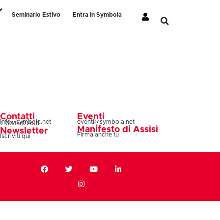
Seminario Estivo
Entra in Symbola
Contatti
Eventi
info@symbola.net
eventi@symbola.net
T.0645422601
Manifesto di Assisi
Newsletter
Firma anche tu
Iscriviti qui