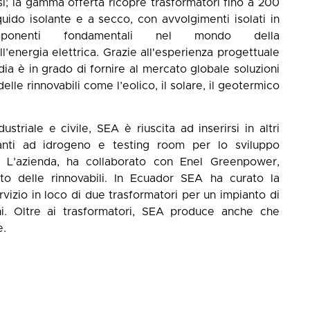
si; la gamma offerta ricopre trasformatori fino a 200
quido isolante e a secco, con avvolgimenti isolati in
onenti fondamentali nel mondo della
’energia elettrica. Grazie all'esperienza progettuale
dia è in grado di fornire al mercato globale soluzioni
elle rinnovabili come l’eolico, il solare, il geotermico
triale e civile, SEA è riuscita ad inserirsi in altri
anti ad idrogeno e testing room per lo sviluppo
e. L’azienda, ha collaborato con Enel Greenpower,
ito delle rinnovabili. In Ecuador SEA ha curato la
rvizio in loco di due trasformatori per un impianto di
hi. Oltre ai trasformatori, SEA produce anche che
e.