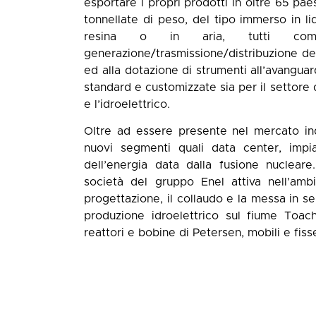
esportare i propri prodotti in oltre 65 pae
tonnellate di peso, del tipo immerso in li
resina o in aria, tutti comp
generazione/trasmissione/distribuzione dell
ed alla dotazione di strumenti all’avanguar
standard e customizzate sia per il settore d
e l’idroelettrico.
Oltre ad essere presente nel mercato indus
nuovi segmenti quali data center, impi
dell’energia data dalla fusione nuclear
società del gruppo Enel attiva nell’amb
progettazione, il collaudo e la messa in se
produzione idroelettrico sul fiume Toac
reattori e bobine di Petersen, mobili e fiss