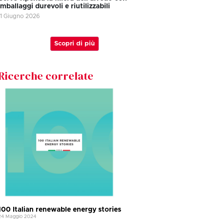
imballaggi durevoli e riutilizzabili
11 Giugno 2026
Scopri di più
Ricerche correlate
100 Italian renewable energy stories
24 Maggio 2024