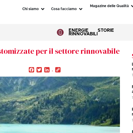
Magazine delle Qualità
Chi siamo
Cosa facciamo
ENERGIE
STORIE
RINNOVABILI
tomizzate per il settore rinnovabile
Facebook
Twitter
LinkedIn
Copy
Link