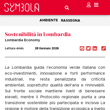
AMBIENTE
RASSEGNA
Sostenibilità in Lombardia
Lombardia Economy
Facebook
Twitter
Linked
C
Lettura
4
min.
28 Gennaio 2026
Li
La Lombardia guida l'economia verde italiana con
eco-investimenti, innovazione e forti performance
industriali, ma resta penalizzata da criticità
ambientali, soprattutto qualità dell'aria e rinnovabili.
Sul fronte sociale mantiene livelli di benessere
elevati, mentre il Protocollo regionale punta a una
transizione sostenibile più partecipata e incisiva La
regione è motore della transizione ecologica a livello