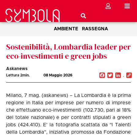
AMBIENTE
RASSEGNA
Sostenibilità, Lombardia leader per
eco-investimenti e green jobs
Askanews
Facebook
Twitter
Linked
C
Lettura
2
min.
08 Maggio 2026
Li
Milano, 7 mag. (askanews) – La Lombardia è la prima
regione in Italia per imprese per numero di imprese
che effettuano eco-investimenti (102.730, pari al 18%
del totale nazionale) e per contratti stipulati a green
jobs (424.410). E’ la fotografia scattata da “I Talenti
della Lombardia”, iniziativa promossa da Fondazione