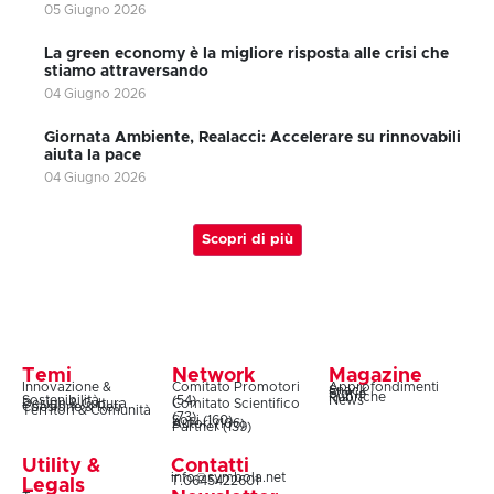
05 Giugno 2026
La green economy è la migliore risposta alle crisi che
stiamo attraversando
04 Giugno 2026
Giornata Ambiente, Realacci: Accelerare su rinnovabili
aiuta la pace
04 Giugno 2026
Scopri di più
Temi
Network
Magazine
Innovazione &
Comitato Promotori
Approfondimenti
Snack
Storie
Rubriche
Sostenibilità
(54)
News
Design & Cultura
Comitato Scientifico
Coesione & Reti
Territori & Comunità
(73)
Soci (160)
Autori (106)
Partner (139)
Utility &
Contatti
info@symbola.net
T.0645422601
Legals