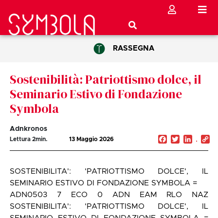
RASSEGNA
Sostenibilità: Patriottismo dolce, il
Seminario Estivo di Fondazione
Symbola
Adnkronos
Facebook
Twitter
Linked
C
Lettura
2
min.
13 Maggio 2026
Li
SOSTENIBILITA': 'PATRIOTTISMO DOLCE', IL
SEMINARIO ESTIVO DI FONDAZIONE SYMBOLA =
ADN0503 7 ECO 0 ADN EAM RLO NAZ
SOSTENIBILITA': 'PATRIOTTISMO DOLCE', IL