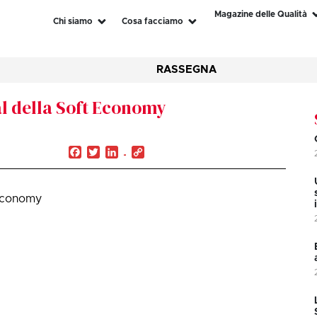
Magazine delle Qualità
Chi siamo
Cosa facciamo
RASSEGNA
val della Soft Economy
Facebook
Twitter
LinkedIn
Copy
Link
 Economy