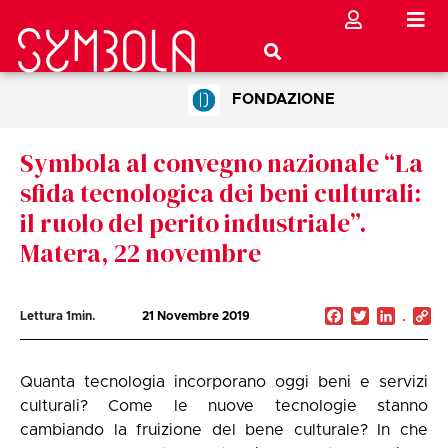
FONDAZIONE
Symbola al convegno nazionale “La
sfida tecnologica dei beni culturali:
il ruolo del perito industriale”.
Matera, 22 novembre
Facebook
Twitter
Linked
C
Lettura
1
min.
21 Novembre 2019
Li
Quanta tecnologia incorporano oggi beni e servizi
culturali? Come le nuove tecnologie stanno
cambiando la fruizione del bene culturale? In che