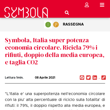
RASSEGNA
Symbola, Italia super potenza
economia circolare. Ricicla 79% i
rifiuti, doppio della media europea,
e taglia CO2
Facebook
Twitter
Linked
C
Lettura
1
min.
08 Aprile 2021
Li
"L'Italia e' una superpotenza nell'economia circolare
con la piu' alta percentuale di riciclo sulla totalita' di
rifiuti: il 79%, il doppio rispetto alla media europea, e