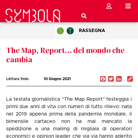
RASSEGNA
The Map, Report… del mondo che
cambia
Facebook
Twitter
Linked
C
Lettura
1
min.
10 Giugno 2021
Li
La testata giornalistica “The Map Report” festeggia i
primi due anni di vita con numeri di tutto rilievo: nata
nel 2019 appena prima della pandemia mondiale, il
bimensile cartaceo non ha mai mancato la
spedizione a una mailing di migliaia di operatori
economici e opinion leader che via via hanno aderito