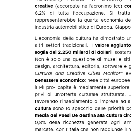
creative
(accorpate nell’acronimo Icc)
co
6,2% di tutta l’occupazione. Si tra
rappresenterebbe la quarta economia del
industria automobilistica di Europa, Giappo
L’economia della cultura ha dimostrato u
altri settori tradizionali. Il
valore aggiunto
soglia dei 2.250 miliardi di dollari
, sostanz
Non è solo una questione di musei e siti 
design, architettura, editoria, software 
Cultural and Creative Cities Monitor”
evi
benessere economico
: nelle città europe
il Pil pro- capite è mediamente superiore 
privi di un’offerta culturale strutturata.
favorendo l’insediamento di imprese ad al
cultura
sono lo specchio delle priorità po
media dei Paesi Ue destina alla cultura cir
0,8% della ricchezza generata ogni anno
marcate, con l’Italia che non raggiunge il 