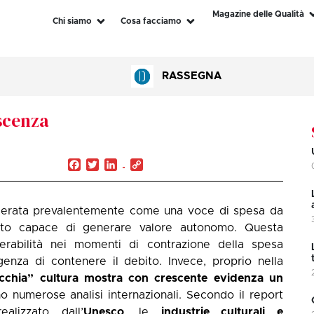
Magazine delle Qualità
Chi siamo
Cosa facciamo
RASSEGNA
scenza
Facebook
Twitter
LinkedIn
Copy
Link
derata prevalentemente come una voce di spesa da
nto capace di generare valore autonomo. Questa
erabilità nei momenti di contrazione della spesa
genza di contenere il debito. Invece, proprio nella
cchia” cultura mostra con crescente evidenza un
 numerose analisi internazionali. Secondo il report
realizzato dall’
Unesco
, le
industrie culturali e