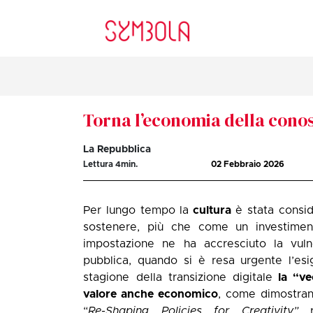
Torna l’economia della cono
La Repubblica
Lettura
4
min.
02 Febbraio 2026
Per lungo tempo la
cultura
è stata consi
sostenere, più che come un investime
impostazione ne ha accresciuto la vuln
pubblica, quando si è resa urgente l’esi
stagione della transizione digitale
la “ve
valore anche economico
, come dimostrano
“
Re-Shaping Policies for Creativity”