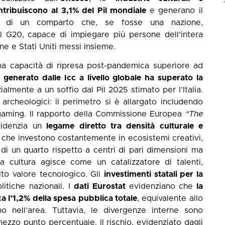
ntribuiscono al 3,1% del Pil mondiale
e generano il
tta di un comparto che, se fosse una nazione,
 G20, capace di impiegare più persone dell’intera
ne e Stati Uniti messi insieme.
na capacità di ripresa post-pandemica superiore ad
 generato dalle Icc a livello globale ha superato la
ialmente a un soffio dal Pil 2025 stimato per l’Italia.
archeologici: il perimetro si è allargato includendo
e gaming. Il rapporto della Commissione Europea
“The
denzia un
legame diretto tra densità culturale e
e che investono costantemente in ecosistemi creativi,
di un quarto rispetto a centri di pari dimensioni ma
 La cultura agisce come un catalizzatore di talenti,
to valore tecnologico. Gli
investimenti statali per la
litiche nazionali. I
dati Eurostat
evidenziano che
la
ca l’1,2% della spesa pubblica totale
, equivalente allo
 nell’area. Tuttavia, le divergenze interne sono
mezzo punto percentuale. Il rischio, evidenziato dagli