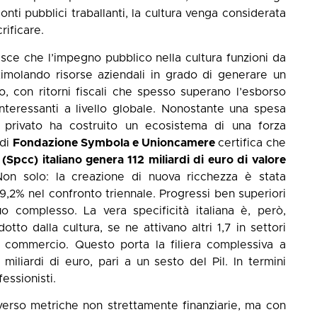
conti pubblici traballanti, la cultura venga considerata
rificare.
sce che l’impegno pubblico nella cultura funzioni da
 stimolando risorse aziendali in grado di generare un
, con ritorni fiscali che spesso superano l’esborso
iù interessanti a livello globale. Nonostante una spesa
e privato ha costruito un ecosistema di una forza
di
Fondazione Symbola e Unioncamere
certifica che
Spcc) italiano genera 112 miliardi di euro di valore
 Non solo: la creazione di nuova ricchezza è stata
 19,2% nel confronto triennale. Progressi ben superiori
o complesso. La vera specificità italiana è, però,
otto dalla cultura, se ne attivano altri 1,7 in settori
 il commercio. Questo porta la filiera complessiva a
iliardi di euro, pari a un sesto del Pil. In termini
fessionisti.
averso metriche non strettamente finanziarie, ma con