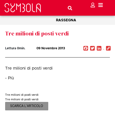
RASSEGNA
Tre milioni di posti verdi
Facebook
Twitter
Linked
C
Lettura
0
min.
09 Novembre 2013
Li
Tre milioni di posti verdi
- Più
Tre milioni di posti verdi
Tre milioni di posti verdi
SCARICA L'ARTICOLO