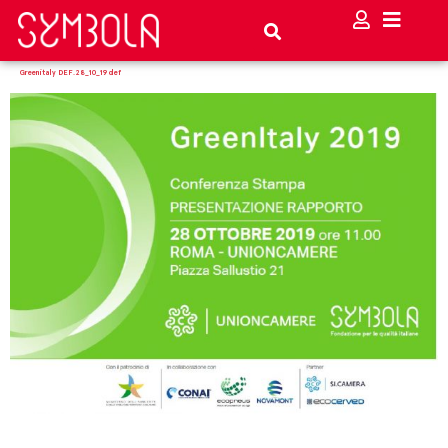
Greenitaly DEF.28_10_19 def