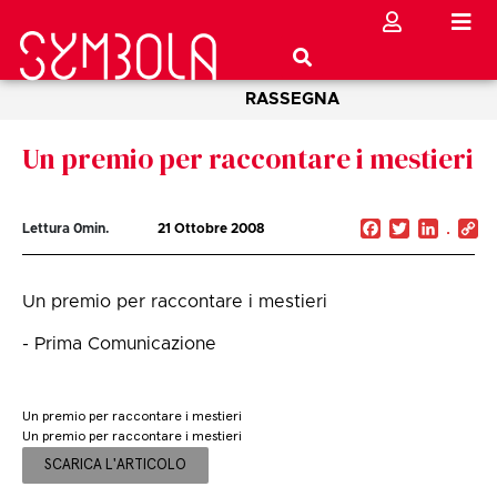
RASSEGNA
Un premio per raccontare i mestieri
Facebook
Twitter
Linked
C
Lettura
0
min.
21 Ottobre 2008
Li
Un premio per raccontare i mestieri
- Prima Comunicazione
Un premio per raccontare i mestieri
Un premio per raccontare i mestieri
SCARICA L'ARTICOLO