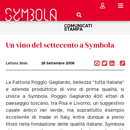
COMUNICATI
STAMPA
Un vino del settecento a Symbola
Facebook
Twitter
Linked
C
Lettura
3
min.
26 Settembre 2006
Li
La Fattoria Poggio Gagliardo, bellezza “tutta italiana”
e azienda produttrice di vino di prima qualità, si
unisce a Symbola. Poggio Gagliardo 400 ettari di
paesaggio toscano, tra Pisa e Livorno, un suggestivo
casale antico nel verde, ma soprattutto esempio
eccellente di made in Italy, entra dunque a pieno
titolo nella fondazione delle qualità italiane. Symbola