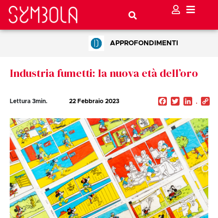
APPROFONDIMENTI
Industria fumetti: la nuova età dell’oro
Facebook
Twitter
Linked
C
Lettura
3
min.
22 Febbraio 2023
Li