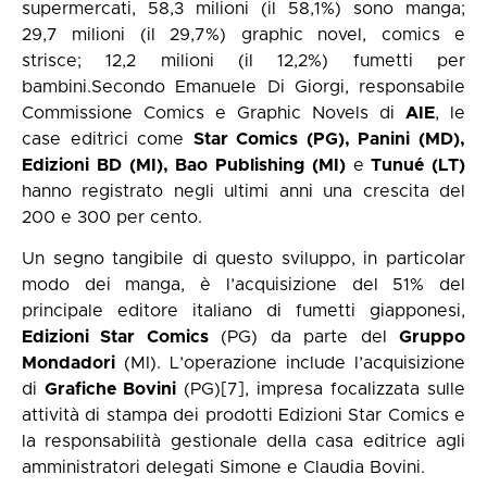
supermercati, 58,3 milioni (il 58,1%) sono manga;
29,7 milioni (il 29,7%) graphic novel, comics e
strisce; 12,2 milioni (il 12,2%) fumetti per
bambini.Secondo Emanuele Di Giorgi, responsabile
Commissione Comics e Graphic Novels di
AIE
, le
case editrici come
Star Comics
(PG),
Panini
(MD),
Edizioni BD
(MI),
Bao Publishing
(MI)
e
Tunué
(LT)
hanno registrato negli ultimi anni una crescita del
200 e 300 per cento.
Un segno tangibile di questo sviluppo, in particolar
modo dei manga, è l’acquisizione del 51% del
principale editore italiano di fumetti giapponesi,
Edizioni Star Comics
(PG) da parte del
Gruppo
Mondadori
(MI). L’operazione include l’acquisizione
di
Grafiche Bovini
(PG)
[7]
, impresa focalizzata sulle
attività di stampa dei prodotti Edizioni Star Comics e
la responsabilità gestionale della casa editrice agli
amministratori delegati Simone e Claudia Bovini.