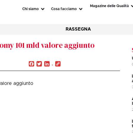
Magazine delle Qualità
Chi siamo
Cosa facciamo
RASSEGNA
omy 101 mld valore aggiunto
Facebook
Twitter
LinkedIn
Copy
Link
alore aggiunto