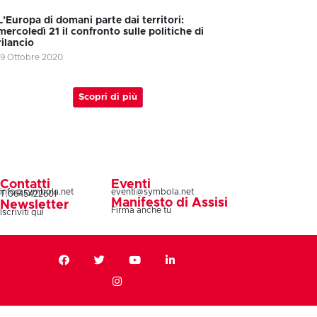
L’Europa di domani parte dai territori:
mercoledì 21 il confronto sulle politiche di
rilancio
19 Ottobre 2020
Scopri di più
Contatti
Eventi
info@symbola.net
eventi@symbola.net
T.0645422601
Manifesto di Assisi
Newsletter
Firma anche tu
Iscriviti qui