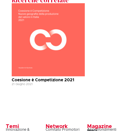
Coesione è Competizione 2021
21 Giugno 2021
Temi
Network
Magazine
Innovazione &
Comitato Promotori
Approfondimenti
Snack