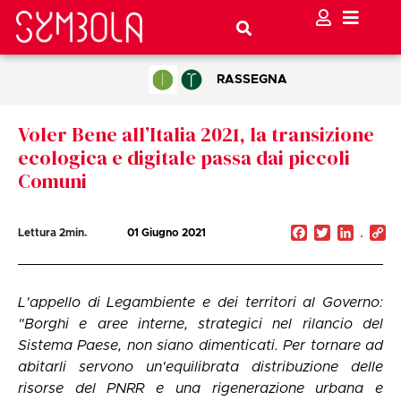
RASSEGNA
Voler Bene all’Italia 2021, la transizione
ecologica e digitale passa dai piccoli
Comuni
Facebook
Twitter
Linked
C
Lettura
2
min.
01 Giugno 2021
Li
L'appello di Legambiente e dei territori al Governo:
"Borghi e aree interne, strategici nel rilancio del
Sistema Paese, non siano dimenticati. Per tornare ad
abitarli servono un'equilibrata distribuzione delle
risorse del PNRR e una rigenerazione urbana e