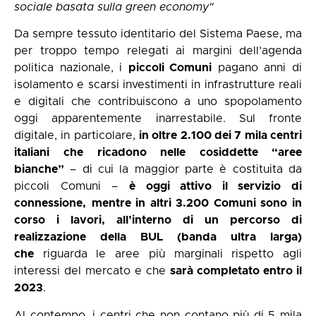
sociale basata sulla green economy"
Da sempre tessuto identitario del Sistema Paese, ma
per troppo tempo relegati ai margini dell’agenda
politica nazionale, i
piccoli Comuni
pagano anni di
isolamento e scarsi investimenti in infrastrutture reali
e digitali che contribuiscono a uno spopolamento
oggi apparentemente inarrestabile. Sul fronte
digitale, in particolare,
in oltre 2.100 dei 7 mila centri
italiani
che ricadono nelle cosiddette “aree
bianche”
– di cui la maggior parte è costituita da
piccoli Comuni –
è oggi attivo il servizio di
connessione,
mentre in altri 3.200 Comuni sono in
corso i lavori, all’interno di un percorso di
realizzazione della BUL (banda ultra larga)
che
riguarda le aree più marginali rispetto agli
interessi del mercato e che
sarà completato entro il
2023
.
Al contempo, i centri che non contano più di 5 mila