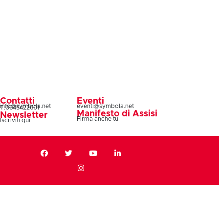
Contatti
Eventi
info@symbola.net
eventi@symbola.net
T.0645422601
Manifesto di Assisi
Newsletter
Firma anche tu
Iscriviti qui