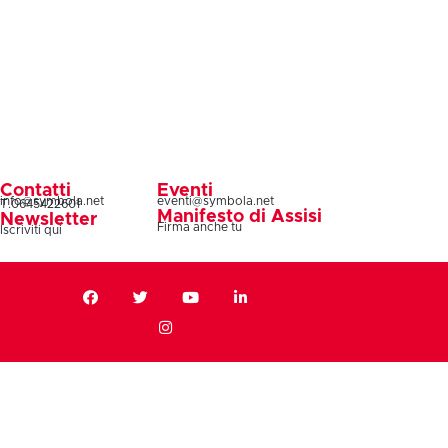
Contatti
Eventi
info@symbola.net
eventi@symbola.net
T.0645422601
Manifesto di Assisi
Newsletter
Firma anche tu
Iscriviti qui