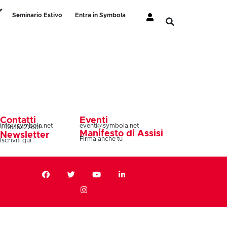
Seminario Estivo
Entra in Symbola
Contatti
Eventi
info@symbola.net
eventi@symbola.net
T.0645422601
Manifesto di Assisi
Newsletter
Firma anche tu
Iscriviti qui