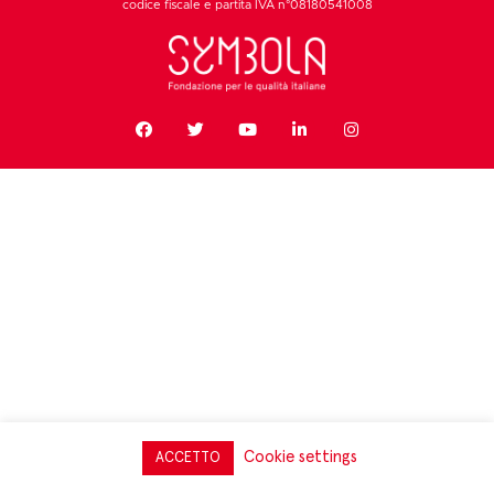
codice fiscale e partita IVA n°08180541008
Cookie settings
ACCETTO