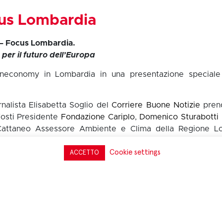
cus Lombardia
 – Focus Lombardia.
er il futuro dell’Europa
eeneconomy in Lombardia in una presentazione speciale 
rnalista Elisabetta Soglio del
Corriere Buone Notizie
pren
Fosti Presidente
Fondazione Cariplo
,
Domenico Sturabotti
Cattaneo Assessore Ambiente e Clima della Regione L
Cookie settings
ACCETTO
erca completa GreenItaly 2021.