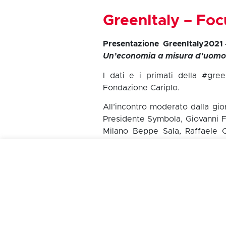
GreenItaly – Fo
Presentazione GreenItaly2021
Un’economia a misura d’uomo p
I dati e i primati della #gr
Fondazione Cariplo.
All’incontro moderato dalla gio
Presidente Symbola, Giovanni 
Milano Beppe Sala, Raffaele 
Presidente Assimpredil Ance.
Clicca qui
per consultare la ric